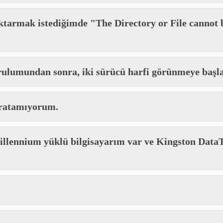
ktarmak istediğimde "The Directory or File cannot b
rulumundan sonra, iki sürücü harfi görünmeye başla
aratamıyorum.
ennium yüklü bilgisayarım var ve Kingston DataT