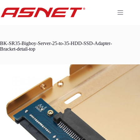
Skip
to
content
BK-SR35-Bigboy-Server-25-to-35-HDD-SSD-Adapter-
Bracket-detail-top