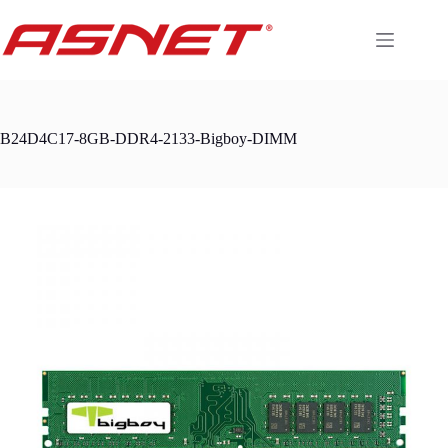
Skip
to
content
B24D4C17-8GB-DDR4-2133-Bigboy-DIMM