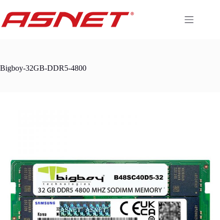
Skip
to
content
Bigboy-32GB-DDR5-4800