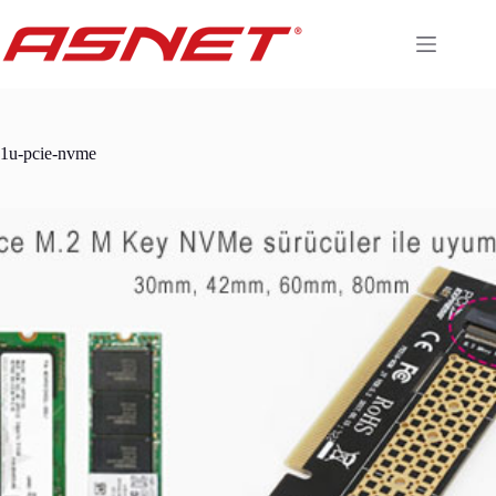
Skip
to
content
1u-pcie-nvme