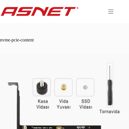
Skip
to
content
nvme-pcie-content