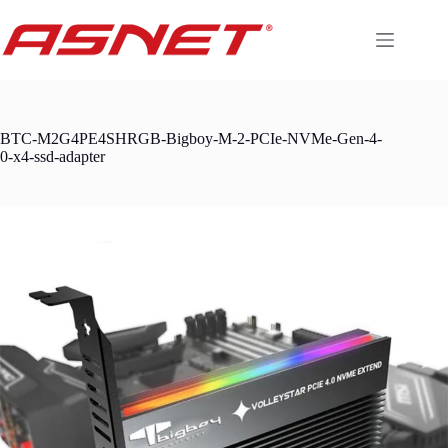
Skip
to
content
BTC-M2G4PE4SHRGB-Bigboy-M-2-PCIe-NVMe-Gen-4-
0-x4-ssd-adapter