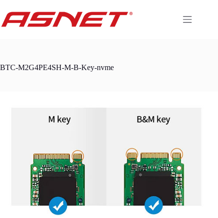
Skip
to
content
BTC-M2G4PE4SH-M-B-Key-nvme