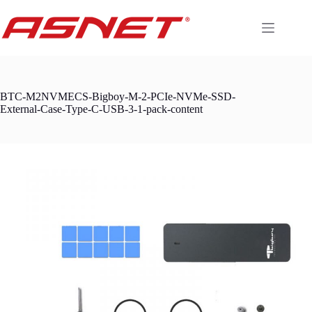
Skip
to
content
BTC-M2NVMECS-Bigboy-M-2-PCIe-NVMe-SSD-
External-Case-Type-C-USB-3-1-pack-content