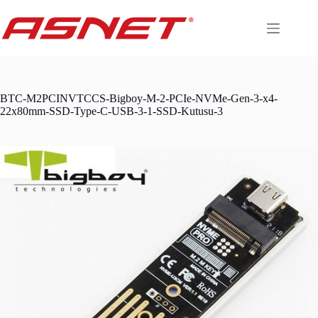
Skip
to
content
BTC-M2PCINVTCCS-Bigboy-M-2-PCIe-NVMe-Gen-3-x4-
22x80mm-SSD-Type-C-USB-3-1-SSD-Kutusu-3