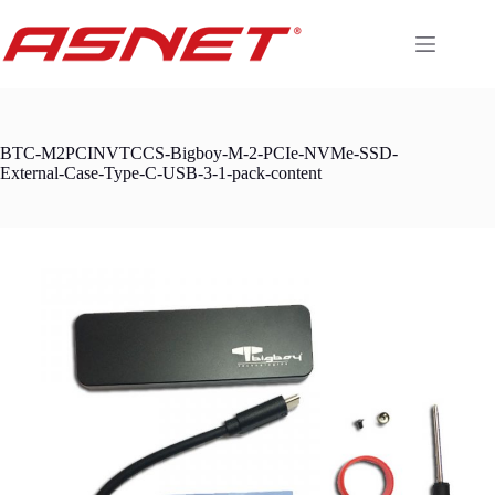
Skip
to
content
BTC-M2PCINVTCCS-Bigboy-M-2-PCIe-NVMe-SSD-
External-Case-Type-C-USB-3-1-pack-content