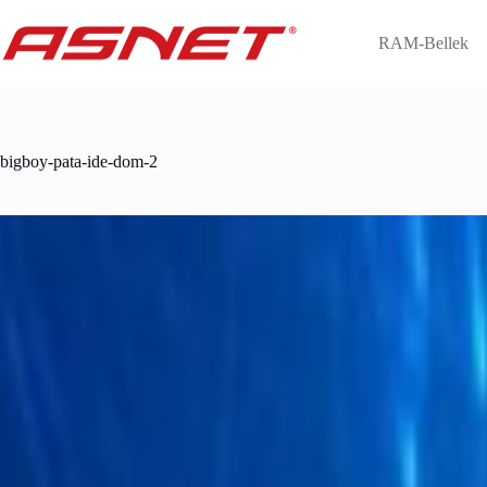
Skip
to
RAM-Bellek
content
bigboy-pata-ide-dom-2