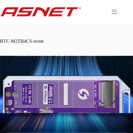
Skip
to
content
BTC-M2TB4CS-nvme