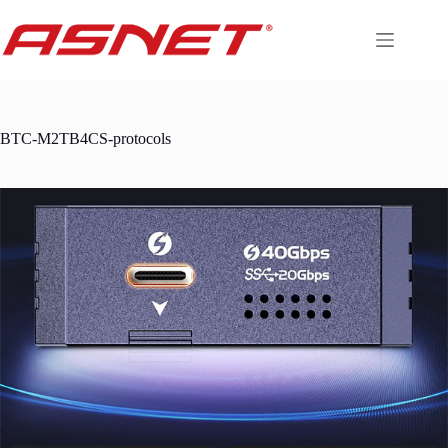
Skip
to
content
BTC-M2TB4CS-protocols