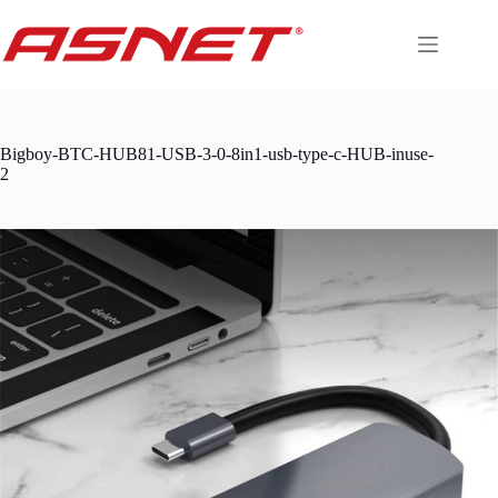
Skip
to
content
Bigboy-BTC-HUB81-USB-3-0-8in1-usb-type-c-HUB-inuse-
2