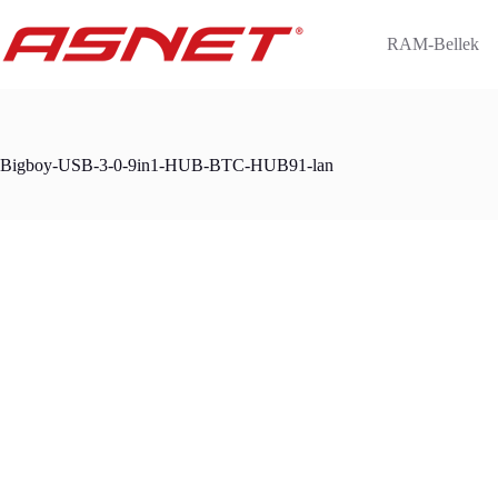
Skip
to
RAM-Bellek
content
Bigboy-USB-3-0-9in1-HUB-BTC-HUB91-lan