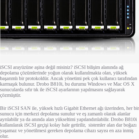
iSCSI arayüzüne aşina değil misiniz? iSCSI bilişim alanında ağ
depolama çözümlerinde yoğun olarak kullanılmakta olan, yüksek
başarımlı bir protokoldür. Ancak yönetimi pek çok kullanıcı tarafından
karmaşık bulunur. Drobo B810i, bu durumu Windows ve Mac OS X
sunucularda sıfır tık ile iSCSI ayarlarının yapılmasını sağlayarak
çözmüştür.
Bir iSCSI SAN ile, yüksek hızlı Gigabit Ethernet ağı üzerinden, her bir
sunucu için merkezi depolama sunulur ve eş zamanlı olarak alanlar
ayrılabilir ya da anında alan yükseltimi yapılandırılabilir. Drobo B810i
kullanılarak iSCSI geçişi kolay hale getirilir, sistemler alan dar boğazı
yaşamaz ve yönetilmesi gereken depolama cihazı sayısı en aza inmiş
olur.