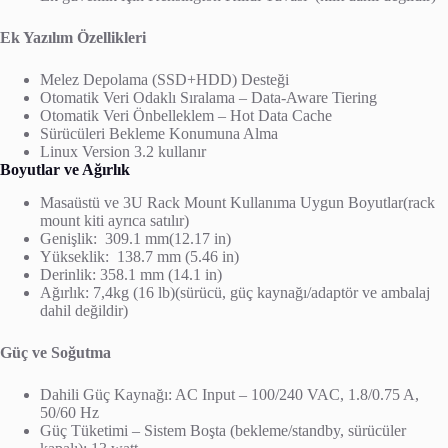
Ek Yazılım Özellikleri
Melez Depolama (SSD+HDD) Desteği
Otomatik Veri Odaklı Sıralama – Data-Aware Tiering
Otomatik Veri Önbelleklem – Hot Data Cache
Sürücüleri Bekleme Konumuna Alma
Linux Version 3.2 kullanır
Boyutlar ve Ağırlık
Masaüstü ve 3U Rack Mount Kullanıma Uygun Boyutlar(rack
mount kiti ayrıca satılır)
Genişlik: 309.1 mm(12.17 in)
Yükseklik: 138.7 mm (5.46 in)
Derinlik: 358.1 mm (14.1 in)
Ağırlık: 7,4kg (16 lb)(sürücü, güç kaynağı/adaptör ve ambalaj
dahil değildir)
Güç ve Soğutma
Dahili Güç Kaynağı: AC Input – 100/240 VAC, 1.8/0.75 A,
50/60 Hz
Güç Tüketimi – Sistem Boşta (bekleme/standby, sürücüler