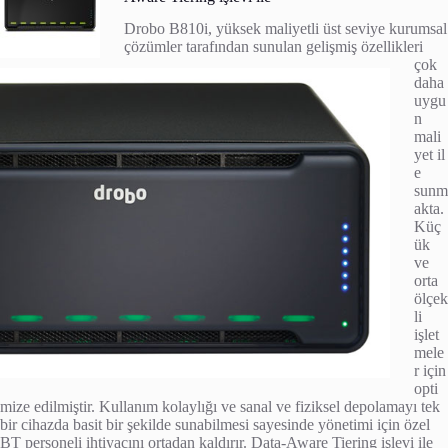
Drobo B810i, yüksek maliyetli üst seviye kurumsal
çözümler tarafından sunulan gelişmiş özellikleri
çok
daha
uygu
n
mali
yet il
e
sunm
akta.
Küç
ük
ve
orta
ölçek
li
işlet
mele
r için
opti
mize edilmiştir. Kullanım kolaylığı ve sanal ve fiziksel depolamayı tek
bir cihazda basit bir şekilde sunabilmesi sayesinde yönetimi için özel
BT personeli ihtiyacını ortadan kaldırır. Data-Aware Tiering işlevi ile