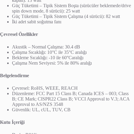
kapalı): 13 watt
Güç Tüketimi – Tipik Sistem Boşta (sürücüler beklemede/drive
spin down mode, 8 sürücü): 25 watt
Güç Tüketimi – Tipik Sistem Çalışma (4 sürücü): 82 watt
İki adet sabit soğutma fanı
Çevresel Özellikler
Akustik – Normal Çalışma: 30.4 dB
Çalışma Sıcaklığı: 10°C ile 35°C aralığı
Bekleme Sıcaklığı: -10 ile 60°Caralığı
Çalışma Nem Seviyesi: 5% ile 80% aralığı
Belgelendirme
Çevresel: RoHS, WEEE, REACH
Düzenleme: FCC Part 15 Class B; Canada ICES – 003; Class
B; CE Mark; CISPR22 Class B; VCCI Approval to V.3; ACA
Approval to AS/NZS 3548
Güvenlik: UL, cUL, TUV, CB
Kutu İçeriği