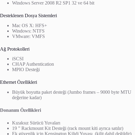
Windows Server 2008 R2 SP1 32 ve 64 bit
Desteklenen Dosya Sistemleri
Mac OS X: HFS+
Windows: NTFS
VMware: VMFS
Ağ Protokolleri
iSCSI
CHAP Authentication
MPIO Desteği
Ethernet Özellikleri
Büyük boyutta paket desteği (Jumbo frames – 9000 byte MTU
değerine kadar)
Donanım Özellikleri
Kızaksız Sürücü Yuvaları
19 ” Rackmount Kit Desteği (rack mount kiti ayrıca satılır)
Ek güvenlik için Kensington Kilidi Yuvası (kilit dahil değildir)