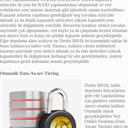
sürücüler ile yeni bir RAID yapılandırması oluşturmak ve veri
yedeklerini yeni sisteme aktarmak gibi işlemlerle zaman kaybedilmez.
Kapasite arttırımı yapılması gerektiğinde boş yuvalara sürücüler
takmak ya da düşük kapasiteli sürücüleri yüksek kapasiteli yeni
sürücüler ile değiştirmek yeterlidir. Benzersiz kızaksız sürücü yuvaları
sayesinde çok uğraşmadan; veri kaybı ya da çalışmada kesinti olmadan
son derece hızlı ve kolay bir şekilde kapasite arttırımı gerçekleştirilir.
Eğer depolama alanı azalıyor ise Drobo B810i ön kısmındaki ışıklar ile
bunu kullanıcıya haber verir. Yaratıcı, kullanıcı dostu endüstriyel
tasarımı sayesinde yeni sürücü takmak ya da eski sürücüleri yüksek
kapasitelileri ile değiştirmek herhangi bir alet gerektirmeden, sistemi
kapatmaya gerek kalmadan anında gerçekleştirilir.
Otomatik Data-Aware Tiering
Drobo B810i, farklı
depolama ihtiyaçlarına
göre elle yapılandırma
için günlerce sürebilen
süreyi ortadan kaldırır.
Otomatik olarak
gerçekleştirilen Veri
Odaklı Sıralama (Data
Aware Tiering) işlevi ile