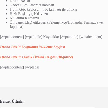
Drobo B810i
3 adet 1,8m Ethernet kablosu
1.8 m Güç kablosu – güç kaynağı ile birlikte
Hızlı Başlangıç Kılavuzu
Kullanım Kılavuzu
Ön panel LED etiketleri (Felemenkçe/Hollanda, Fransızca ve
Japonca)
[/wptabcontent] [wptabtitle] Kaynaklar [/wptabtitle] [wptabcontent]
Drobo B810i Uygulama Yükleme Sayfası
Drobo B810i Teknik Özellik Belgesi (İngilizce)
[/wptabcontent] [/wptabs]
Benzer Ürünler