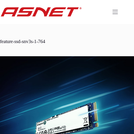
Skip
to
content
feature-ssd-snv3s-1-764