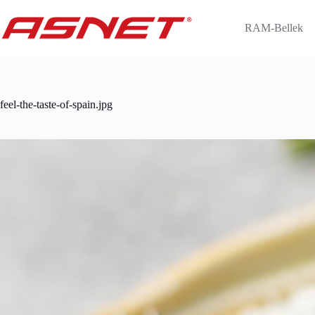
Skip
to
RAM-Bellek
content
feel-the-taste-of-spain.jpg