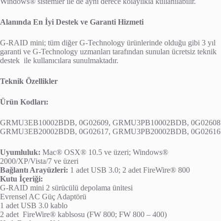
Windows® sistemler ile de aynı derece kolaylıkla kullanılabilir.
Alanında En İyi Destek ve Garanti Hizmeti
G-RAID mini; tüm diğer G-Technology ürünlerinde olduğu gibi 3 yıl
garanti ve G-Technology uzmanları tarafından sunulan ücretsiz teknik
destek ile kullanıcılara sunulmaktadır.
Teknik Özellikler
Ürün Kodları:
GRMU3EB10002BDB, 0G02609, GRMU3PB10002BDB, 0G02608
GRMU3EB20002BDB, 0G02617, GRMU3PB20002BDB, 0G02616
Uyumluluk:
Mac® OSX® 10.5 ve üzeri; Windows®
2000/XP/Vista/7 ve üzeri
Bağlantı Arayüzleri:
1 adet USB 3.0; 2 adet FireWire® 800
Kutu İçeriği:
G-RAID mini 2 sürücülü depolama ünitesi
Evrensel AC Güç Adaptörü
1 adet USB 3.0 kablo
2 adet FireWire® kablsosu (FW 800; FW 800 – 400)