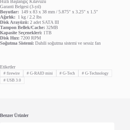
Hızlı Başlangıç Kılavuzu
Garanti Belgesi (3-yıl)
Boyutlar:
149 x 83 x 38 mm / 5.875″ x 3.25″ x 1.5″
Ağırlık:
1 kg / 2.2 lbs
Disk Arayüzü:
2 adet SATA III
Tampon Bellek/Cache:
32MB
Kapasite Seçenekleri:
1TB
Disk Hızı:
7200 RPM
Soğutma Sistemi:
Dahili soğutma sistemi ve sessiz fan
Etiketler
#
firewire
#
G-RAID mini
#
G-Tech
#
G-Technology
#
USB 3.0
Benzer Ürünler