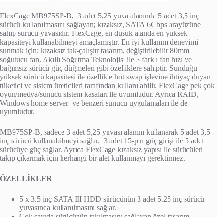
FlexCage MB975SP-B, 3 adet 5,25 yuva alanında 5 adet 3,5 inç
sürücü kullanılmasını sağlayan; kızaksız, SATA 6Gbps arayüzüne
sahip sürücü yuvasıdır. FlexCage, en düşük alanda en yüksek
kapasiteyi kullanabilmeyi amaçlamıştır. En iyi kullanım deneyimi
sunmak için; kızaksız tak-çalıştır tasarım, değiştirilebilir 80mm
soğutucu fan, Akıllı Soğutma Teknolojisi ile 3 farklı fan hızı ve
bağımsız sürücü güç düğmeleri gibi özelliklere sahiptir. Sunduğu
yüksek sürücü kapasitesi ile özellikle hot-swap işlevine ihtiyaç duyan
tüketici ve sistem üreticileri tarafından kullanılabilir. FlexCage pek çok
oyun/medya/sunucu sistem kasaları ile uyumludur. Ayrıca RAID,
Windows home server ve benzeri sunucu uygulamaları ile de
uyumludur.
MB975SP-B, sadece 3 adet 5,25 yuvası alanını kullanarak 5 adet 3,5
inç sürücü kullanabilmeyi sağlar. 3 adet 15-pin güç girişi ile 5 adet
sürücüye güç sağlar. Ayrıca FlexCage kızaksız yapısı ile sürücüleri
takıp çıkarmak için herhangi bir alet kullanmayı gerektirmez.
ÖZELLİKLER
5 x 3.5 inç SATA III HDD sürücünün 3 adet 5.25 inç sürücü
yuvasında kullanılmasını sağlar.
Çok sayıda sürücünün takılmasını sağlayan özel tasarım.