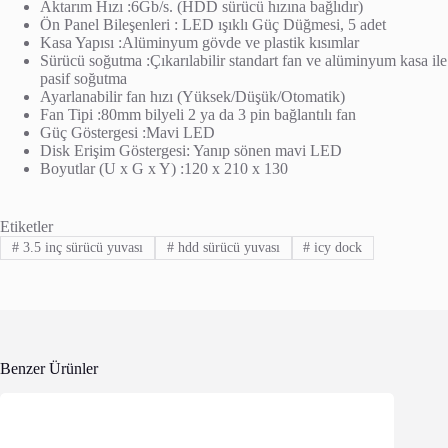
Aktarım Hızı :6Gb/s. (HDD sürücü hızına bağlıdır)
Ön Panel Bileşenleri : LED ışıklı Güç Düğmesi, 5 adet
Kasa Yapısı :Alüminyum gövde ve plastik kısımlar
Sürücü soğutma :Çıkarılabilir standart fan ve alüminyum kasa ile
pasif soğutma
Ayarlanabilir fan hızı (Yüksek/Düşük/Otomatik)
Fan Tipi :80mm bilyeli 2 ya da 3 pin bağlantılı fan
Güç Göstergesi :Mavi LED
Disk Erişim Göstergesi: Yanıp sönen mavi LED
Boyutlar (U x G x Y) :120 x 210 x 130
Etiketler
#
3.5 inç sürücü yuvası
#
hdd sürücü yuvası
#
icy dock
Benzer Ürünler