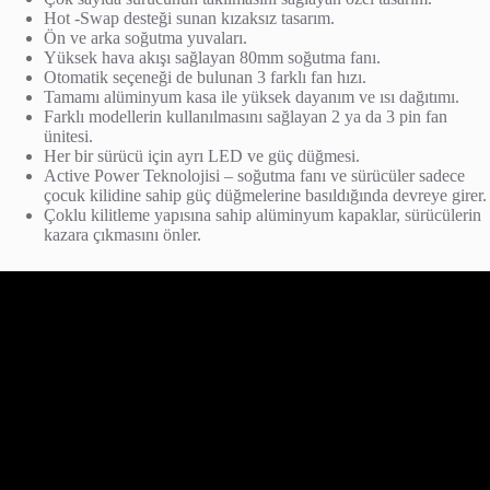
Hot -Swap desteği sunan kızaksız tasarım.
Ön ve arka soğutma yuvaları.
Yüksek hava akışı sağlayan 80mm soğutma fanı.
Otomatik seçeneği de bulunan 3 farklı fan hızı.
Tamamı alüminyum kasa ile yüksek dayanım ve ısı dağıtımı.
Farklı modellerin kullanılmasını sağlayan 2 ya da 3 pin fan
ünitesi.
Her bir sürücü için ayrı LED ve güç düğmesi.
Active Power Teknolojisi – soğutma fanı ve sürücüler sadece
çocuk kilidine sahip güç düğmelerine basıldığında devreye girer.
Çoklu kilitleme yapısına sahip alüminyum kapaklar, sürücülerin
kazara çıkmasını önler.