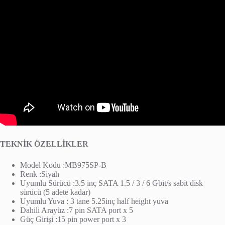
TEKNİK ÖZELLİKLER
Model Kodu :MB975SP-B
Renk :Siyah
Uyumlu Sürücü :3.5 inç SATA 1.5 / 3 / 6 Gbit/s sabit disk
sürücü (5 adete kadar)
Uyumlu Yuva : 3 tane 5.25inç half height yuva
Dahili Arayüz :7 pin SATA port x 5
Güç Girişi :15 pin power port x 3