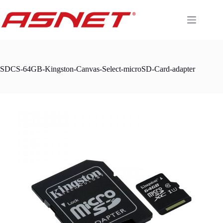
Skip
to
content
SDCS-64GB-Kingston-Canvas-Select-microSD-Card-adapter