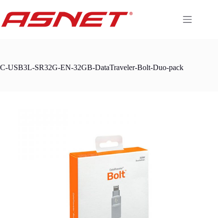
Skip
to
content
C-USB3L-SR32G-EN-32GB-DataTraveler-Bolt-Duo-pack