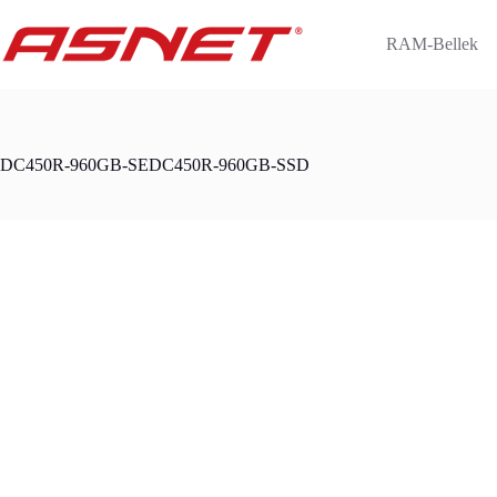
Skip
to
RAM-Bellek
content
DC450R-960GB-SEDC450R-960GB-SSD