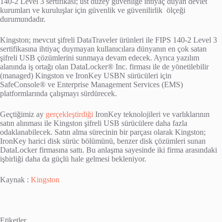
140-2 Level 3 sertifikası; üst düzey güvenliğe ihtiyaç duyan devlet
kurumları ve kuruluşlar için güvenlik ve güvenilirlik ölçeği
durumundadır.
Kingston; mevcut şifreli DataTraveler ürünleri ile FIPS 140-2 Level 3
sertifikasına ihtiyaç duymayan kullanıcılara dünyanın en çok satan
şifreli USB çözümlerini sunmaya devam edecek. Ayrıca yazılım
alanında iş ortağı olan DataLocker® Inc. firması ile de yönetilebilir
(managed) Kingston ve IronKey USBN sürücüleri için
SafeConsole® ve Enterprise Management Services (EMS)
platformlarında çalışmayı sürdürecek.
Geçtiğimiz ay
gerçekleştirdiği
IronKey teknolojileri ve varlıklarının
satın alınması ile Kingston şifreli USB sürücülere daha fazla
odaklanabilecek. Satın alma sürecinin bir parçası olarak Kingston;
IronKey harici disk sürüc bölümünü, benzer disk çözümleri sunan
DataLocker firmasına sattı. Bu anlaşma sayesinde iki firma arasındaki
işbirliği daha da güçlü hale gelmesi bekleniyor.
Kaynak :
Kingston
Etiketler