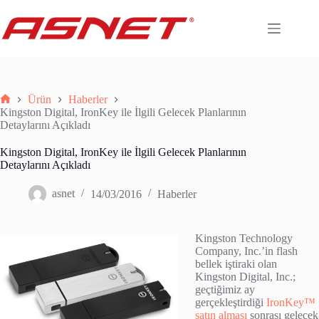
Skip
to
content
Ürün
Haberler
Anasayfa
Kingston Digital, IronKey ile İlgili Gelecek Planlarının
Detaylarını Açıkladı
Kingston Digital, IronKey ile İlgili Gelecek Planlarının
Detaylarını Açıkladı
asnet
14/03/2016
Haberler
Kingston Technology
Company, Inc.’in flash
bellek iştiraki olan
Kingston Digital, Inc.;
geçtiğimiz ay
gerçekleştirdiği
IronKey™
satın alması
sonrası gelecek