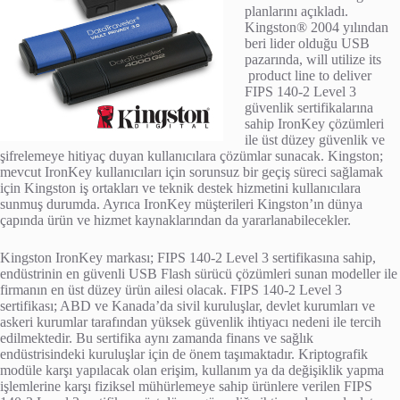
planlarını açıkladı.
Kingston® 2004 yılından
beri lider olduğu USB
pazarında, will utilize its
product line to deliver
FIPS 140-2 Level 3
güvenlik sertifikalarına
sahip IronKey çözümleri
ile üst düzey güvenlik ve
şifrelemeye hitiyaç duyan kullanıcılara çözümlar sunacak. Kingston;
mevcut IronKey kullanıcıları için sorunsuz bir geçiş süreci sağlamak
için Kingston iş ortakları ve teknik destek hizmetini kullanıcılara
sunmuş durumda. Ayrıca IronKey müşterileri Kingston’ın dünya
çapında ürün ve hizmet kaynaklarından da yararlanabilecekler.
Kingston IronKey markası; FIPS 140-2 Level 3 sertifikasına sahip,
endüstrinin en güvenli USB Flash sürücü çözümleri sunan modeller ile
firmanın en üst düzey ürün ailesi olacak. FIPS 140-2 Level 3
sertifikası; ABD ve Kanada’da sivil kuruluşlar, devlet kurumları ve
askeri kurumlar tarafından yüksek güvenlik ihtiyacı nedeni ile tercih
edilmektedir. Bu sertifika aynı zamanda finans ve sağlık
endüstrisindeki kuruluşlar için de önem taşımaktadır. Kriptografik
modüle karşı yapılacak olan erişim, kullanım ya da değişiklik yapma
işlemlerine karşı fiziksel mühürlemeye sahip ürünlere verilen FIPS