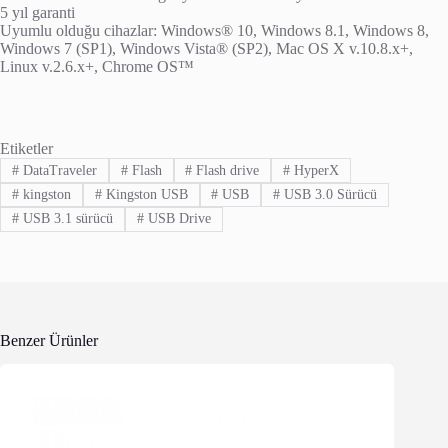
5 yıl garanti
Uyumlu olduğu cihazlar: Windows® 10, Windows 8.1, Windows 8,
Windows 7 (SP1), Windows Vista® (SP2), Mac OS X v.10.8.x+,
Linux v.2.6.x+, Chrome OS™
Etiketler
#
DataTraveler
#
Flash
#
Flash drive
#
HyperX
#
kingston
#
Kingston USB
#
USB
#
USB 3.0 Sürücü
#
USB 3.1 sürücü
#
USB Drive
Benzer Ürünler