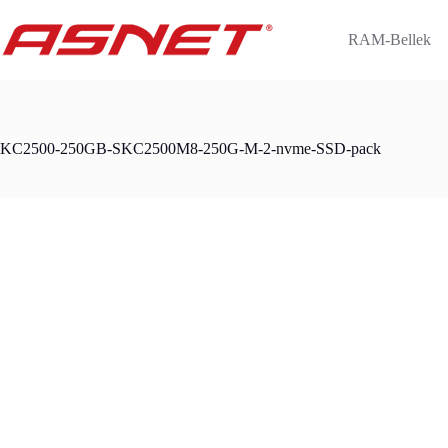
Skip
to
RAM-Bellek
content
KC2500-250GB-SKC2500M8-250G-M-2-nvme-SSD-pack