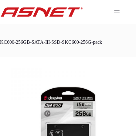
Skip
to
content
KC600-256GB-SATA-III-SSD-SKC600-256G-pack