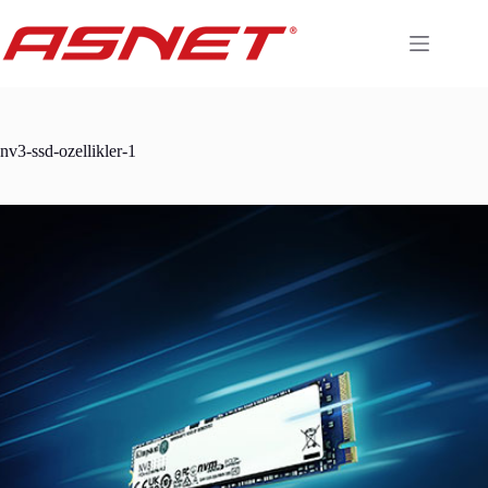
Skip
to
content
nv3-ssd-ozellikler-1