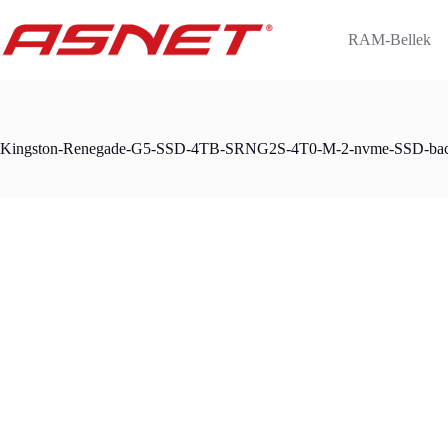
Skip
to
RAM-Bellek
content
Kingston-Renegade-G5-SSD-4TB-SRNG2S-4T0-M-2-nvme-SSD-ba