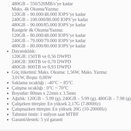
480GB – 550/520MB/s’ye kadar
Maks. 4k Okuma/Yazma:
120GB – 90.000/48.000 IOPS’ye kadar
240GB – 100.000/80.000 IOPS’ye kadar
480GB – 90.000/85.000 IOPS’ye kadar
Rastgele 4k Okuma/Yazma:
120GB – 80.000/48.000 IOPS’ye kadar
240GB – 79.000/79.000 IOPS’ye kadar
480GB – 80.000/80.000 IOPS’ye kadar
Dayanıklılık:
120GB: 150TB ve 0,56 DWPD
240GB: 300TB ve 0,70 DWPD
480GB: 800TB ve 0,93 DWPD
Güç tüketimi: Maks. Okuma: 1,56W, Maks. Yazma:
3,01W, Boşta: 0,06W
Saklama sıcaklığı : -40°C ~ 85°C
Çalışma sıcaklığı : 0°C ~ 70°C
Boyutlar: 80mm x 22mm x 3.5mm
Ağırlık: 120GB – 5.99 (g), 240GB – 5.99 (g), 480GB – 7.98 (g)
Çalışırken titreşim: En yüksek 2,17G (7-800Hz)
Çalışmazken titreşim: En yüksek 20G (10-2000Hz)
Tahmini ömür: 1 milyon saat MTBF
Garanti/destek: 5 yıl garanti