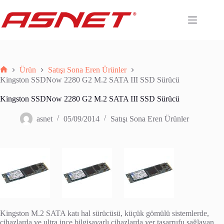
Skip
to
content
Ürün
Satışı Sona Eren Ürünler
Anasayfa
Kingston SSDNow 2280 G2 M.2 SATA III SSD Sürücü
Kingston SSDNow 2280 G2 M.2 SATA III SSD Sürücü
asnet
05/09/2014
Satışı Sona Eren Ürünler
Kingston M.2 SATA katı hal sürücüsü, küçük gömülü sistemlerde,
cihazlarda ve ultra ince bilgisayarlı cihazlarda yer tasarrufu sağlayan