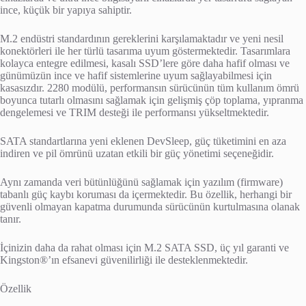
ince, küçük bir yapıya sahiptir.
M.2 endüstri standardının gereklerini karşılamaktadır ve yeni nesil
konektörleri ile her türlü tasarıma uyum göstermektedir. Tasarımlara
kolayca entegre edilmesi, kasalı SSD’lere göre daha hafif olması ve
günümüzün ince ve hafif sistemlerine uyum sağlayabilmesi için
kasasızdır. 2280 modülü, performansın sürücünün tüm kullanım ömrü
boyunca tutarlı olmasını sağlamak için gelişmiş çöp toplama, yıpranma
dengelemesi ve TRIM desteği ile performansı yükseltmektedir.
SATA standartlarına yeni eklenen DevSleep, güç tüketimini en aza
indiren ve pil ömrünü uzatan etkili bir güç yönetimi seçeneğidir.
Aynı zamanda veri bütünlüğünü sağlamak için yazılım (firmware)
tabanlı güç kaybı koruması da içermektedir. Bu özellik, herhangi bir
güvenli olmayan kapatma durumunda sürücünün kurtulmasına olanak
tanır.
İçinizin daha da rahat olması için M.2 SATA SSD, üç yıl garanti ve
Kingston®’ın efsanevi güvenilirliği ile desteklenmektedir.
Özellik