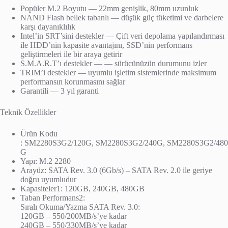
Popüler M.2 Boyutu — 22mm genişlik, 80mm uzunluk
NAND Flash bellek tabanlı — düşük güç tüketimi ve darbelere
karşı dayanıklılık
Intel’in SRT’sini destekler — Çift veri depolama yapılandırması
ile HDD’nin kapasite avantajını, SSD’nin performans
geliştirmeleri ile bir araya getirir
S.M.A.R.T’ı destekler — — sürücünüzün durumunu izler
TRIM’i destekler — uyumlu işletim sistemlerinde maksimum
performansın korunmasını sağlar
Garantili — 3 yıl garanti
Teknik Özellikler
Ürün Kodu
: SM2280S3G2/120G, SM2280S3G2/240G, SM2280S3G2/480
G
Yapı: M.2 2280
Arayüz: SATA Rev. 3.0 (6Gb/s) – SATA Rev. 2.0 ile geriye
doğru uyumludur
Kapasiteler1: 120GB, 240GB, 480GB
Taban Performans2:
Sıralı Okuma/Yazma SATA Rev. 3.0:
120GB – 550/200MB/s’ye kadar
240GB – 550/330MB/s’ye kadar