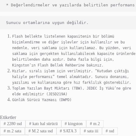
* Değerlendirmeler ve yazılarda belirtilen performans
Sunucu ortamlarına uygun değildir.
Flash bellekte listelenen kapasitenin bir bölümü
biçimlendirme ve diğer işlevler için kullanılır ve bu
nedenle, veri saklama için kullanılamaz. Bu yüzden, veri
saklama için gerçekten kullanılabilecek kapasite ürünlerde
belirtilenden daha azdır. Daha fazla bilgi için,
Kingston’ın Flash Bellek Rehberine bakınız.
Hızlar, sıralı işlem için verilmiştir. “Kutudan çıktığı
haliyle performansı” temel almaktadır. Sunucu donanımı,
yazılımı ve kullanımına göre hız farklılık gösterebilir.
Toplam Yazılan Bayt Miktarı (TBW), JEDEC İş Yükü’ne göre
elde edilmiştir (JESD219A)
Günlük Sürücü Yazması (DWPD)
Etiketler
#
2280 ssd
#
katı hal sürücü
#
kingston
#
m.2
#
m.2 sata
#
M.2 sata ssd
#
SATA 3
#
sata iii
#
ssd