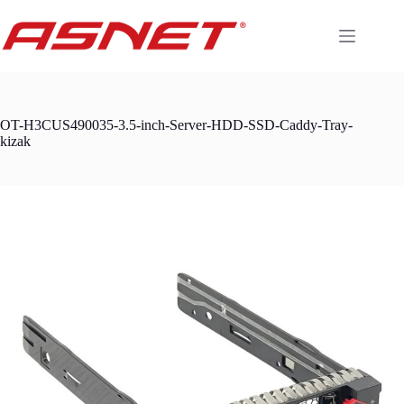
Skip
to
content
OT-H3CUS490035-3.5-inch-Server-HDD-SSD-Caddy-Tray-
kizak