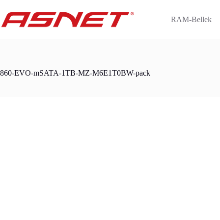
Skip
to
RAM-Bellek
content
860-EVO-mSATA-1TB-MZ-M6E1T0BW-pack