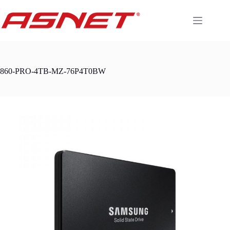
Skip
to
content
860-PRO-4TB-MZ-76P4T0BW