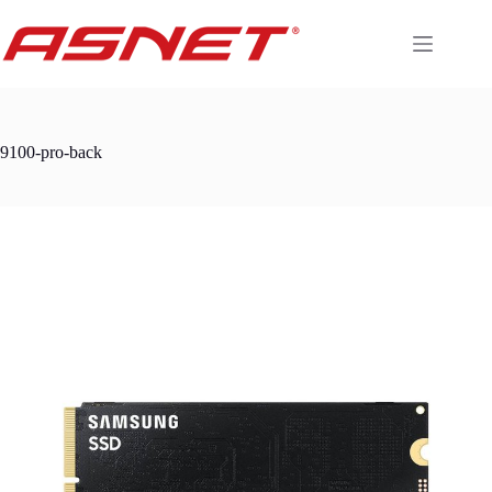
Skip
to
content
9100-pro-back