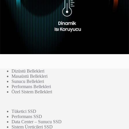
Dizüstü Bellekleri
Masaüstü Bellekleri
Sunucu Bellekleri
Performans Bellekleri
Özel Sistem Bellekleri
Tüketici SSD
Performans SSD
Data Center – Sunucu SSD
Sistem Üreticileri SSD