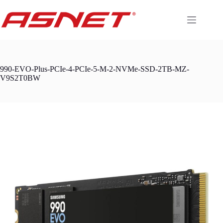
Skip
to
content
990-EVO-Plus-PCIe-4-PCIe-5-M-2-NVMe-SSD-2TB-MZ-
V9S2T0BW