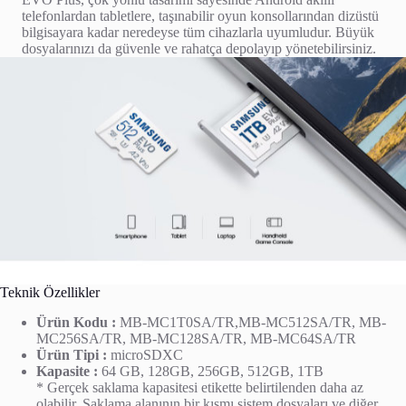
telefonlardan tabletlere, taşınabilir oyun konsollarından dizüstü
bilgisayara kadar neredeyse tüm cihazlarla uyumludur. Büyük
dosyalarınızı da güvenle ve rahatça depolayıp yönetebilirsiniz.
Teknik Özellikler
Ürün Kodu :
MB-MC1T0SA/TR,MB-MC512SA/TR, MB-
MC256SA/TR, MB-MC128SA/TR, MB-MC64SA/TR
Ürün Tipi :
microSDXC
Kapasite :
64 GB, 128GB, 256GB, 512GB, 1TB
* Gerçek saklama kapasitesi etikette belirtilenden daha az
olabilir. Saklama alanının bir kısmı sistem dosyaları ve diğer