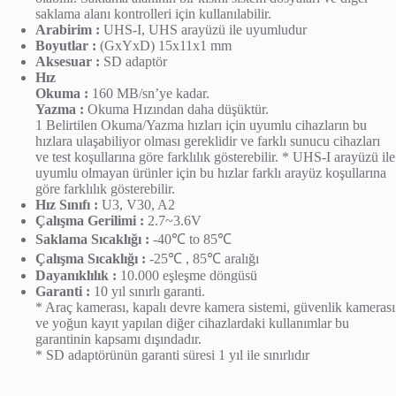
saklama alanı kontrolleri için kullanılabilir.
Arabirim :
UHS-I, UHS arayüzü ile uyumludur
Boyutlar :
(GxYxD) 15x11x1 mm
Aksesuar :
SD adaptör
Hız
Okuma :
160 MB/sn’ye kadar.
Yazma :
Okuma Hızından daha düşüktür.
1 Belirtilen Okuma/Yazma hızları için uyumlu cihazların bu
hızlara ulaşabiliyor olması gereklidir ve farklı sunucu cihazları
ve test koşullarına göre farklılık gösterebilir. * UHS-I arayüzü ile
uyumlu olmayan ürünler için bu hızlar farklı arayüz koşullarına
göre farklılık gösterebilir.
Hız Sınıfı :
U3, V30, A2
Çalışma Gerilimi :
2.7~3.6V
Saklama Sıcaklığı :
-40℃ to 85℃
Çalışma Sıcaklığı :
-25℃ , 85℃ aralığı
Dayanıklılık :
10.000 eşleşme döngüsü
Garanti :
10 yıl sınırlı garanti.
* Araç kamerası, kapalı devre kamera sistemi, güvenlik kamerası
ve yoğun kayıt yapılan diğer cihazlardaki kullanımlar bu
garantinin kapsamı dışındadır.
* SD adaptörünün garanti süresi 1 yıl ile sınırlıdır