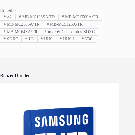
Etiketler
#
A2
#
MB-MC128SA/TR
#
MB-MC1T0SA/TR
#
MB-MC256SA/TR
#
MB-MC512SA/TR
#
MB-MC64SA/TR
#
microSD
#
microSDXC
#
SDXC
#
U3
#
UHS
#
UHS-I
#
V30
Benzer Ürünler