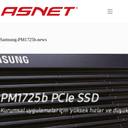
Skip
to
content
Samsung-PM1725b-news