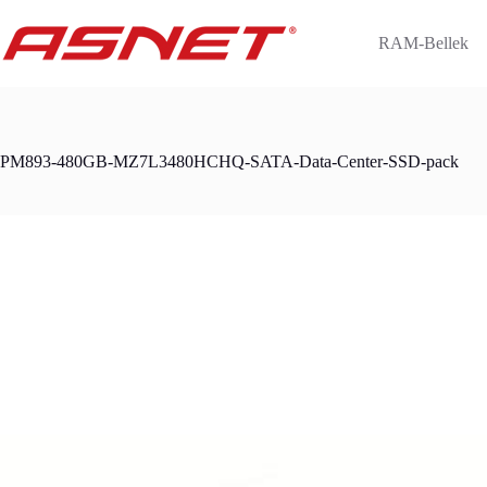
Skip
to
RAM-Bellek
content
PM893-480GB-MZ7L3480HCHQ-SATA-Data-Center-SSD-pack