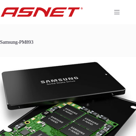
Skip
to
content
Samsung-PM893