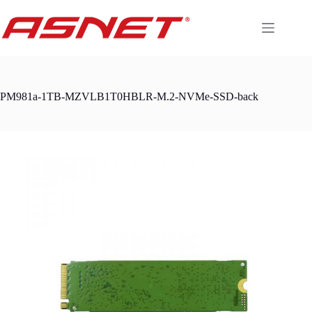
Skip
to
content
PM981a-1TB-MZVLB1T0HBLR-M.2-NVMe-SSD-back