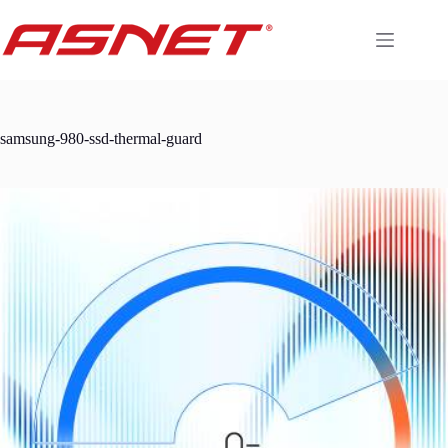
Skip
to
content
samsung-980-ssd-thermal-guard