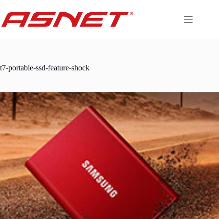
Skip
to
content
t7-portable-ssd-feature-shock