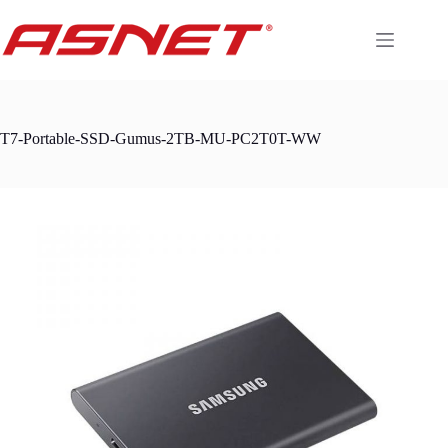
Skip
to
content
T7-Portable-SSD-Gumus-2TB-MU-PC2T0T-WW