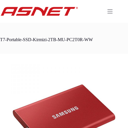
Skip
to
content
T7-Portable-SSD-Kirmizi-2TB-MU-PC2T0R-WW