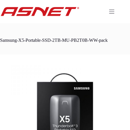
Skip
to
content
Samsung-X5-Portable-SSD-2TB-MU-PB2T0B-WW-pack