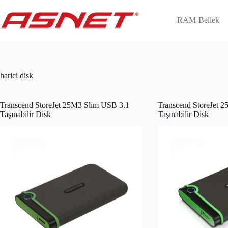
Skip
to
RAM-Bellek
content
harici disk
Transcend StoreJet 25M3 Slim USB 3.1
Transcend StoreJet 
Taşınabilir Disk
Taşınabilir Disk