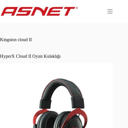
Skip
to
content
Kingston cloud II
HyperX Cloud II Oyun Kulaklığı