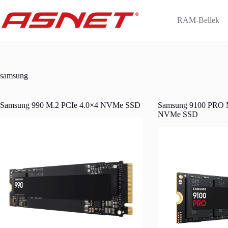
Skip
to
RAM-Bellek
content
samsung
Samsung 990 M.2 PCIe 4.0×4 NVMe SSD
Samsung 9100 PRO M
NVMe SSD