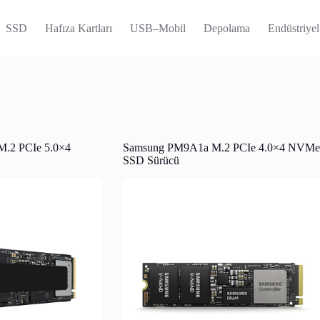
SSD
Hafıza Kartları
USB–Mobil
Depolama
Endüstriyel
.2 PCIe 5.0×4
Samsung PM9A1a M.2 PCIe 4.0×4 NVMe
SSD Sürücü